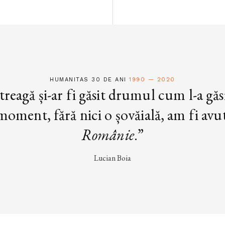
HUMANITAS 30 DE ANI
1990 — 2020
treagă și-ar fi găsit drumul cum l-a găs
oment, fără nici o șovăială, am fi avut 
Românie
.”
Lucian Boia