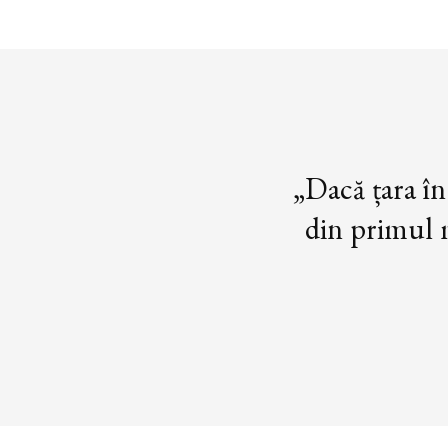
„Dacă țara în
din primul m