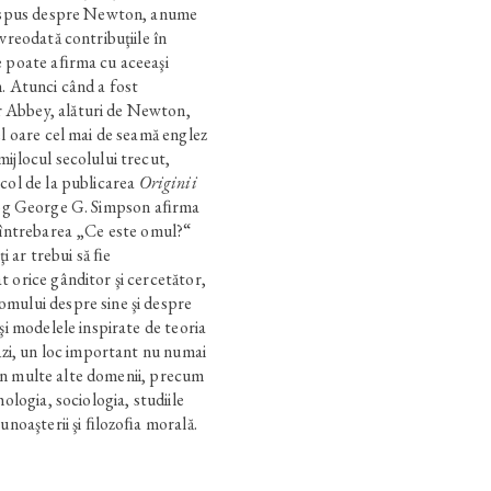
-a spus despre Newton, anume
vreodată contribuţiile în
e poate aﬁrma cu aceeaşi
. Atunci când a fost
 Abbey, alături de Newton,
el oare cel mai de seamă englez
ijlocul secolului trecut,
col de la publicarea
Originii
log George G. Simpson aﬁrma
a întrebarea „Ce este omul?“
ţi ar trebui să ﬁe
 orice gânditor şi cercetător,
mului despre sine şi despre
şi modelele inspirate de teoria
tăzi, un loc important nu numai
şi în multe alte domenii, precum
hologia, sociologia, studiile
cunoaşterii şi ﬁlozoﬁa morală.