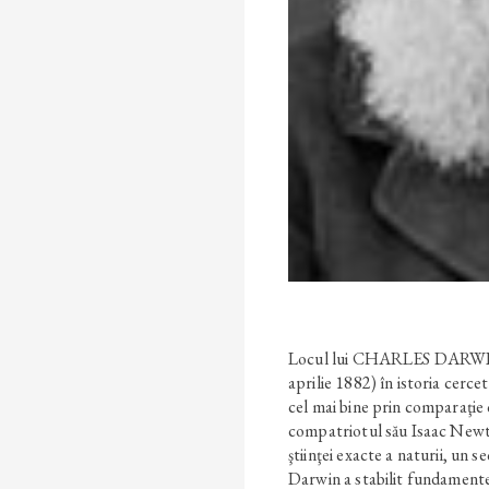
Locul lui CHARLES DARWIN
aprilie 1882) în istoria cerce
cel mai bine prin comparaţie
compatriotul său Isaac New
ştiinţei exacte a naturii, un s
Darwin a stabilit fundamentele