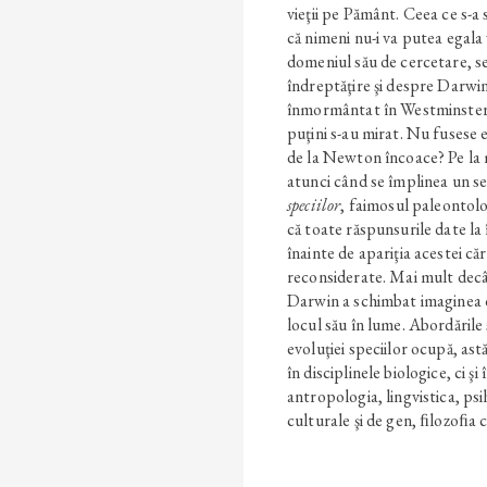
vieţii pe Pământ. Ceea ce s
că nimeni nu-i va putea egala 
domeniul său de cercetare, s
îndreptăţire şi despre Darwin
înmormântat în Westminster
puţini s-au mirat. Nu fusese 
de la Newton încoace? Pe la m
atunci când se împlinea un se
speciilor
, faimosul paleonto
că toate răspunsurile date l
înainte de apariţia acestei căr
reconsiderate. Mai mult decât
Darwin a schimbat imaginea o
locul său în lume. Abordările 
evoluţiei speciilor ocupă, as
în disciplinele biologice, ci 
antropologia, lingvistica, psi
culturale şi de gen, ﬁlozoﬁa 