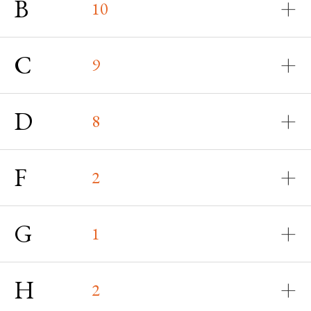
B
10
C
9
D
8
F
2
G
1
H
2