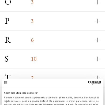
O
3
P
3
R
6
S
10
T
2
V
Acest site utilizează cookie-uri
3
Folosim cookie-uri pentru a personaliza conținutul și anunțurile, pentru a oferi funcții de
rețele sociale și pentru a analiza traficul. De asemenea, le oferim partenerilor de rețele
sociale, de publicitate și de analize informații cu privire la modul în care folosiți site-ul