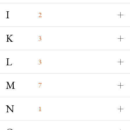
I
2
K
3
L
3
M
7
N
1