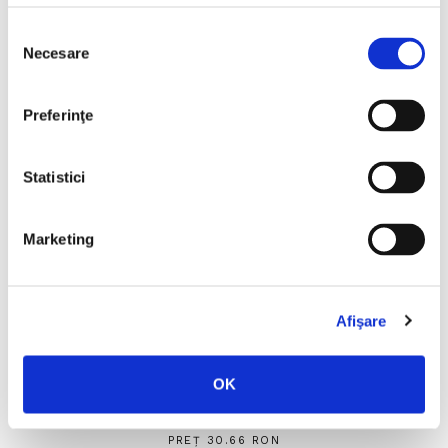
Selecția
Necesare
consimțământului
Preferinţe
Statistici
Marketing
Afişare
OK
Care Santos,
Minciuna
PREȚ 30.66 RON