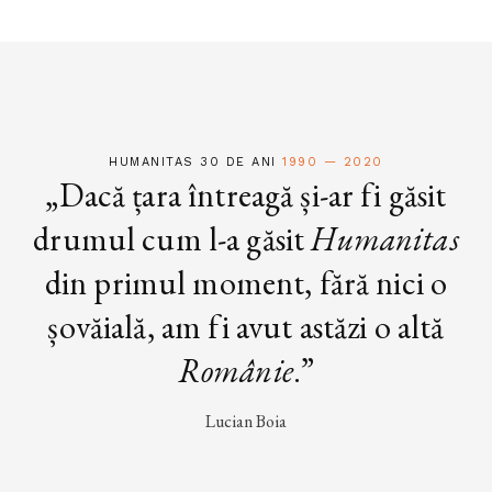
HUMANITAS 30 DE ANI
1990 — 2020
„Dacă țara întreagă și-ar fi găsit
drumul cum l-a găsit
Humanitas
din primul moment, fără nici o
șovăială, am fi avut astăzi o altă
Românie
.”
Lucian Boia