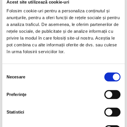
Acest site utilizează cookie-uri
Folosim cookie-uri pentru a personaliza conținutul și
3 IUNIE 2026, HUMANITAS JUNIOR
anunțurile, pentru a oferi funcții de rețele sociale și pentru
a analiza traficul. De asemenea, le oferim partenerilor de
Humanitas Junior la Bookfest 2026, 3–7 iunie
rețele sociale, de publicitate și de analize informații cu
privire la modul în care folosiți site-ul nostru. Aceștia le
pot combina cu alte informații oferite de dvs. sau culese
în urma folosirii serviciilor lor.
24 MAI 2026, HUMANITAS JUNIOR
Eveniment aniversar – Humanitas Junior 25 de
Selecția
ani
Necesare
consimțământului
Preferinţe
15 NOIEMBRIE 2025, HUMANITAS JUNIOR
Lansare și sesiune de autografe –
Cea mai
Statistici
frumoasă poveste din junglă
de Alexandru N.