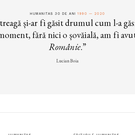
HUMANITAS 30 DE ANI
1990 — 2020
treagă și-ar fi găsit drumul cum l-a găs
oment, fără nici o șovăială, am fi avut 
Românie
.”
Lucian Boia