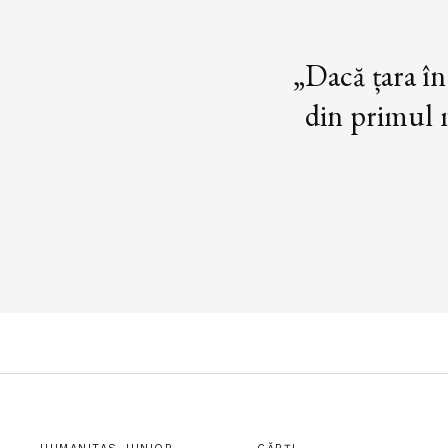
„Dacă țara în
din primul m