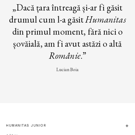
„Dacă țara întreagă și-ar fi găsit
drumul cum l-a găsit
Humanitas
din primul moment, fără nici o
șovăială, am fi avut astăzi o altă
Românie
.”
Lucian Boia
HUMANITAS JUNIOR