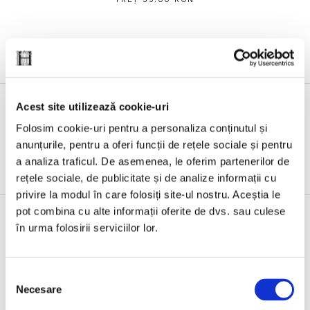
Acest site utilizează cookie-uri
Folosim cookie-uri pentru a personaliza conținutul și
Evenimente
anunțurile, pentru a oferi funcții de rețele sociale și pentru
a analiza traficul. De asemenea, le oferim partenerilor de
rețele sociale, de publicitate și de analize informații cu
privire la modul în care folosiți site-ul nostru. Aceștia le
pot combina cu alte informații oferite de dvs. sau culese
în urma folosirii serviciilor lor.
3 IUNIE 2026, HUMANITAS JUNIOR
Humanitas Junior la Bookfest 2026, 3–7 iunie
Selecția
Necesare
consimțământului