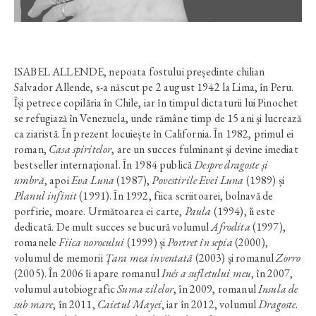
ISABEL ALLENDE, nepoata fostului președinte chilian
Salvador Allende, s-a născut pe 2 august 1942 la Lima, în Peru.
Își petrece copilăria în Chile, iar în timpul dictaturii lui Pinochet
se refugiază în Venezuela, unde rămâne timp de 15 ani și lucrează
ca ziaristă. În prezent locuiește în California. În 1982, primul ei
roman,
Casa spiritelor
, are un succes fulminant și devine imediat
bestseller internațional. În 1984 publică
Despre dragoste și
umbră
, apoi
Eva Luna
(1987),
Povestirile Evei Luna
(1989) și
Planul infinit
(1991). În 1992, fiica scriitoarei, bolnavă de
porfirie, moare. Următoarea ei carte,
Paula
(1994), îi este
dedicată. De mult succes se bucură volumul
Afrodita
(1997),
romanele
Fiica norocului
(1999) și
Portret în sepia
(2000),
volumul de memorii
Țara mea inventată
(2003) și romanul
Zorro
(2005). În 2006 îi apare romanul
Inés a sufletului meu
, în 2007,
volumul autobiografic
Suma zilelor
, în 2009, romanul
Insula de
sub mare
, în 2011,
Caietul Mayei
, iar în 2012, volumul
Dragoste
.