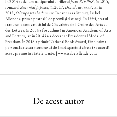
În 2014 vede lumina tiparului thrillerul
Jocul RIPPER
, în 2015,
romanul
Amantul japonez
, în 2017,
Dincolo de iarnă
, iar în
2019,
O lungă petală de mare
. În cariera sa literară, Isabel
Allende a primit peste 60 de premii și distincții. În 1994, statul
francez i-a conferit titlul de Chevalière de l’Ordre des Arts et
des Lettres, în 2004 a fost admisă în American Academy of Arts
and Letters, iar în 2014 i s-a decernat Presidential Medal of
Freedom. În 2018 a primit National Book Award, fiind prima
personalitate scriitoricească de limbă spaniolă căreia i se acordă
acest premiu în Statele Unite. |
www.isabelallende.com
De acest autor