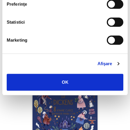
Preferinţe
Ben Guterson,
Celebrul Număr Nouă
Statistici
PREȚ 70.83 RON
Marketing
Afişare
OK