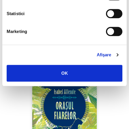
Statistici
Isabel Allende,
Pădurea pigmeilor
Marketing
PREȚ 39.11 RON
Afişare
OK