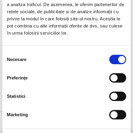
a analiza traficul. De asemenea, le oferim partenerilor de
11.30–12.00
rețele sociale, de publicitate și de analize informații cu
Cărți de știință pentru copii:
privire la modul în care folosiți site-ul nostru. Aceștia le
Richard Dawkins
,
Magia realității: De unde ştim care este de fapt
pot combina cu alte informații oferite de dvs. sau culese
adevărul
în urma folosirii serviciilor lor.
Michael Bright
,
Când am devenit oameni: Incredibila poveste a
evoluţiei noastre
Seria premiată
Kepler62
de
Timo Parvela
,
Bjørn Sortland
,
Pasi
Selecția
Pitkänen
Necesare
consimțământului
Participă: Doru Căstăian, Adrian Șonka
Preferinţe
•
Descărcați programul evenimentelor Humanitas
în format
PDF
Statistici
Marketing