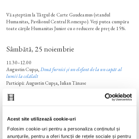
Vă așteptăm la Târgul de Carte Gaudeamus (standul
Humanitas, Pavilionul Central Romexpo). Veți putea cumpăra
toate cărțile Humanitas Junior cu o reducere de preț de 15%.
Sâmbătă, 25 noiembrie
11.30–12.00
Augustin Cupșa
,
Două furnici și un elefant de la un capăt al
lumii la celălalt
Participă: Augustin Cupșa, Iulian Tănase
12.00–12.30
Ioana Pârvulescu
,
Trei zile nemaipomenite
Participă: Ioana Pârvulescu, Anca Smărăndache, Liana
Alexandru, Cristina Cioabă
Acest site utilizează cookie-uri
Folosim cookie-uri pentru a personaliza conținutul și
Duminică, 26 noiembrie
anunțurile, pentru a oferi funcții de rețele sociale și pentru