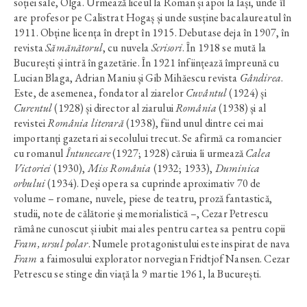
soției sale, Olga. Urmează liceul la Roman și apoi la Iași, unde îl
are profesor pe Calistrat Hogaș și unde susține bacalaureatul în
1911. Obține licența în drept în 1915. Debutase deja în 1907, în
revista
Sămănătorul
, cu nuvela
Scrisori
. În 1918 se mută la
București și intră în gazetărie. În 1921 înființează împreună cu
Lucian Blaga, Adrian Maniu și Gib Mihăescu revista
Gândirea
.
Este, de asemenea, fondator al ziarelor
Cuvântul
(1924) și
Curentul
(1928) și director al ziarului
România
(1938) și al
revistei
România literară
(1938), fiind unul dintre cei mai
importanți gazetari ai secolului trecut. Se afirmă ca romancier
cu romanul
Întunecare
(1927; 1928) căruia îi urmează
Calea
Victoriei
(1930),
Miss România
(1932; 1933),
Duminica
orbului
(1934). Deși opera sa cuprinde aproximativ 70 de
volume – romane, nuvele, piese de teatru, proză fantastică,
studii, note de călătorie și memorialistică –, Cezar Petrescu
rămâne cunoscut și iubit mai ales pentru cartea sa pentru copii
Fram, ursul polar
. Numele protagonistului este inspirat de nava
Fram
a faimosului explorator norvegian Fridtjof Nansen. Cezar
Petrescu se stinge din viață la 9 martie 1961, la București.