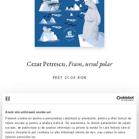
Cezar Petrescu,
Fram, ursul polar
PREȚ 21.04 RON
Acest site utilizează cookie-uri
Folosim cookie-uri pentru a personaliza conținutul și anunțurile, pentru a oferi funcții de
rețele sociale și pentru a analiza traficul. De asemenea, le oferim partenerilor de rețele
sociale, de publicitate și de analize informații cu privire la modul în care folosiți site-ul
nostru. Aceștia le pot combina cu alte informații oferite de dvs. sau culese în urma
folosirii serviciilor lor.