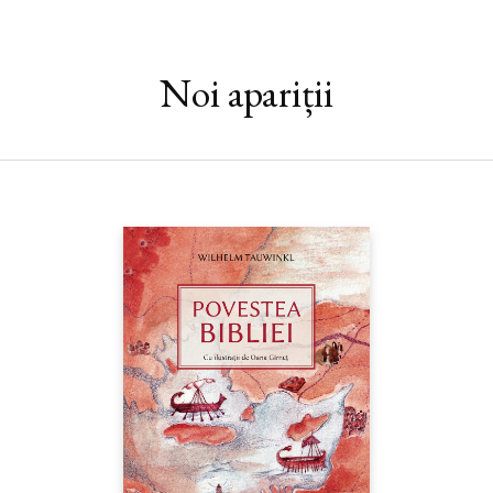
felul? În ce măsură diferă poveștile istorisite fetelor, respectiv
băieților, și de ce? Cum se pot bucura copiii de povești împreună
cu părinții lor, în cazul în care aceștia se separă sau divorțează?
Vom vedea apoi că părinții pot și trebuie să cultive încontinuu
Noi apariții
ritualul poveștilor în familie chiar și după ce copiii cresc – și mai
ales după ce aceștia devin ei înșiși părinți. Sunt îndrumări bine
întemeiate, general valabile și la îndemâna oricui, motiv pentru
care această carte merită un loc în biblioteca fiecărui părinte.
„Această pledoarie pentru poveste vă va captiva, cu observațiile
sale de nezdruncinat, cu mărturiile nemijlocite ale atâtor părinți
și copii și cu poveștile sale întrețesute, ce aduc laolaltă familii și
generații întregi.“ — Dr. ROBYN FIVUSH, Emory University
„Cercetarea științifică se împletește cu înțelepciunea dobândită
prin experiență în această carte, prin care Elaine Reese se
adresează părinților, dar și educatorilor și tuturor celor
preocupați de bunăstarea copiilor.“ — DAVID K.
DICKINSON, Vanderbilt University