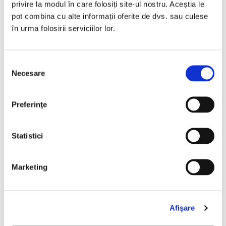
privire la modul în care folosiți site-ul nostru. Aceștia le
pot combina cu alte informații oferite de dvs. sau culese
în urma folosirii serviciilor lor.
Selecția
Necesare
consimțământului
Preferinţe
Statistici
Marketing
L. Frank Baum,
Vrăjitorul din Oz
PREȚ 75.00 RON
Afişare