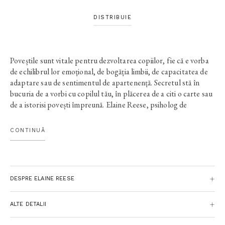
DISTRIBUIE
Poveștile sunt vitale pentru dezvoltarea copiilor, fie că e vorba
de echilibrul lor emoțional, de bogăția limbii, de capacitatea de
adaptare sau de sentimentul de apartenență. Secretul stă în
bucuria de a vorbi cu copilul tău, în plăcerea de a citi o carte sau
de a istorisi povești împreună. Elaine Reese, psiholog de
formație, cercetătoare și mamă la rândul ei, prezintă în această
carte rezultatele studiilor realizate de ea pe teren, cu sute de
CONTINUĂ
copii și părinți, de-a lungul a nu mai puțin de 15 ani. Sunt
detaliate aici tehnicile care funcționează cel mai bine în fiecare
etapă de dezvoltare în parte, de la copii foarte mici până la
adolescenți, inclusiv copii cu întârzieri de învățare sau cu
DESPRE ELAINE REESE
temperament dificil. Găsim sfaturi chibzuite pentru părinții care
se confruntă cu probleme foarte actuale: cum pot beneficia
totuși copiii de pe urma poveștilor cu care se intersectează
ALTE DETALII
inevitabil, prin intermediul internetului și al tehnologiei de tot