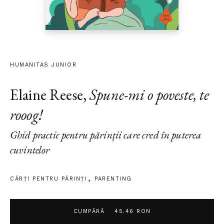
HUMANITAS JUNIOR
Elaine Reese
,
Spune-mi o poveste, te
rooog!
Ghid practic pentru părinții care cred în puterea
cuvintelor
CĂRȚI PENTRU PĂRINȚI
PARENTING
CUMPĂRĂ
45.46 RON