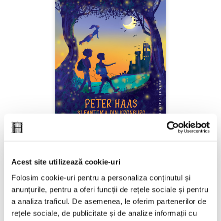
Ana Alfianu,
Peter Haas și fantoma din
Acest site utilizează cookie-uri
Kronburg
Folosim cookie-uri pentru a personaliza conținutul și
anunțurile, pentru a oferi funcții de rețele sociale și pentru
PREȚ 87.00 RON
a analiza traficul. De asemenea, le oferim partenerilor de
rețele sociale, de publicitate și de analize informații cu