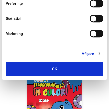
Preferinţe
Statistici
Marketing
***,
Transformă apa în culori. Vehicule
Afişare
PREȚ 20.10 RON
OK