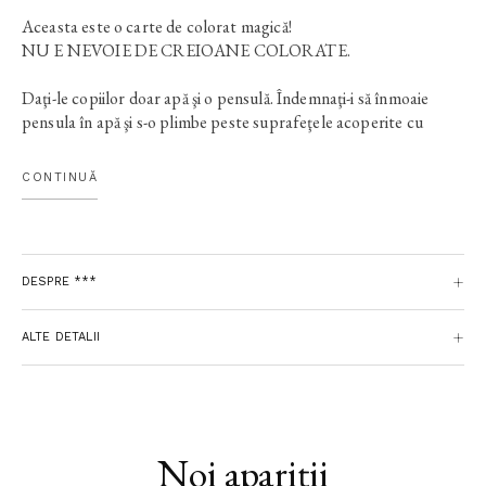
Aceasta este o carte de colorat magică!
NU E NEVOIE DE CREIOANE COLORATE.
Daţi-le copiilor doar apă şi o pensulă. Îndemnaţi-i să înmoaie
pensula în apă şi s-o plimbe peste suprafeţele acoperite cu
punctuleţe gri. Culorile minunate vor apărea singure ca prin
farmec şi le vor oferi o experienţă vizuală şi tactilă deosebită!
CONTINUĂ
ACASĂ SAU LA GRĂDINIŢĂ, ACEASTĂ CARTE
SURPRINZĂTOARE ÎI VA ÎNVĂŢA PE COPII:
• coordonarea ochi-mână
DESPRE ***
• cum să ţină o pensulă
• să identifice culorile
ALTE DETALII
Ce trebuie să faci?
Înmoaie pensula în apă.
Plimb-o peste suprafaţa punctată.
Bucură-te de culorile care apar!
Noi apariții