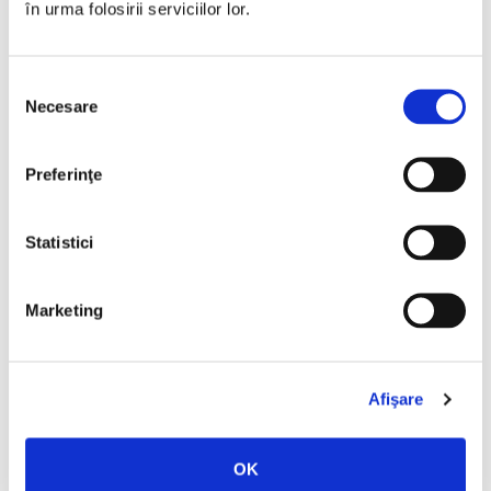
în urma folosirii serviciilor lor.
Selecția
Necesare
consimțământului
Preferinţe
Statistici
L. Frank Baum,
Vrăjitorul din Oz
Marketing
PREȚ 75.00 RON
Afişare
OK