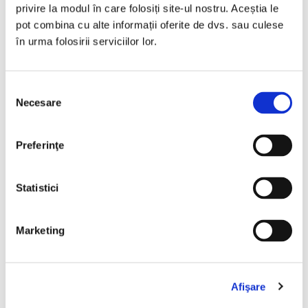
privire la modul în care folosiți site-ul nostru. Aceștia le
pot combina cu alte informații oferite de dvs. sau culese
în urma folosirii serviciilor lor.
Selecția
Necesare
consimțământului
Preferinţe
Mihai Eminescu,
Făt-Frumos din lacrimă
Statistici
PREȚ 65.00 RON
Marketing
Afişare