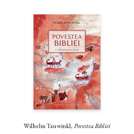
kalidahi, află adevărul despre Oz şi sunt răsplătiţi în cele din
urmă cu îndeplinirea celor mai arzătoare dorinţe.
„Călătoria lui Dorothy ne dezvăluie că, de cele mai multe ori,
ceea ce căutăm se află deja în noi înşine, iar magia adevărată este
cea a prieteniei şi a curajului asumat.“ — ANA ALFIANU,
autoarea bestsellerului
Val şi cetatea sufletelor
Wilhelm Tauwinkl,
Povestea Bibliei