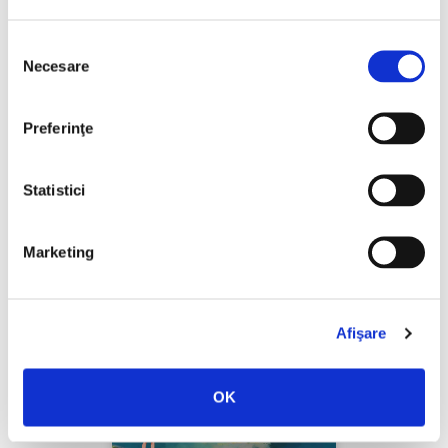
Selecția
Necesare
consimțământului
Preferinţe
Statistici
L. Frank Baum,
Vrăjitorul din Oz
PREȚ 75.00 RON
Marketing
Afişare
OK