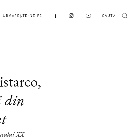
URMĂREȘTE-NE PE
CAUTĂ
istarco
,
 din
ut
eacului XX