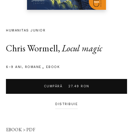
HUMANITAS JUNIOR
Chris Wormell
,
Locul magic
6–9 ANI
,
ROMANE
EBOOK
CUMPĂRĂ
27.49 RON
DISTRIBUIE
EBOOK > PDF