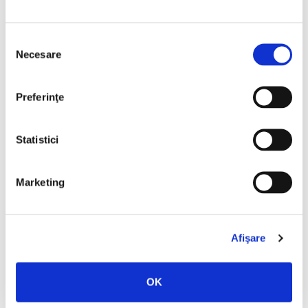
Selecția
Necesare
consimțământului
Preferinţe
Statistici
L. Frank Baum,
Vrăjitorul din Oz
Marketing
PREȚ 75.00 RON
Afişare
OK