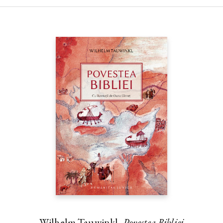
demult…
Clementine numea locul din vis „Locul Magic“.
Wilhelm Tauwinkl,
Povestea Bibliei