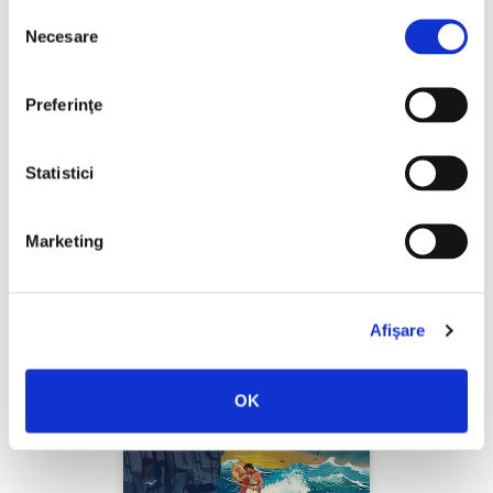
Selecția
Necesare
consimțământului
Preferinţe
L. Frank Baum,
Vrăjitorul din Oz
Statistici
PREȚ 75.00 RON
Marketing
Afişare
OK