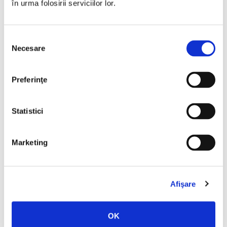
în urma folosirii serviciilor lor.
Selecția
Necesare
consimțământului
Preferinţe
Statistici
L. Frank Baum,
Vrăjitorul din Oz
Marketing
PREȚ 75.00 RON
Afişare
OK