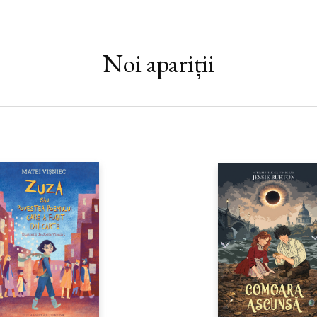
joace, să exploreze prin pădurea 
citească povești. Cu siguranţă, ni
ajungă el însuși personaj într-o p
cuprins de dorul bunicului său, p
Noi apariții
întoarcere în Cetatea Sufletelor
acest loc straniu, netrecut pe n
cu Malila, o broască-ţestoasă zb
într-o călătorie fantastică, pres
curaj, nenumărate întrebări şi cu
doar atunci când te apropii de sf
poartă pe cei doi din regatul mă
Elacaravolturna, care ştie să vin
într-un oraş ciudat, care-şi sch
rostit de locuitorii săi, în ţinutu
din urmă, în Palatul Lunii, unde 
tuturor tainelor omeneşti. Ajuns 
că sfârşitul drumului nu-i capătul
adevărata aventură de-abia înce