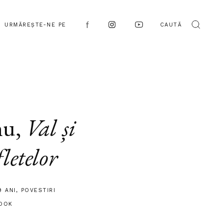
URMĂREȘTE-NE PE
CAUTĂ
nu
,
Val și
letelor
9 ANI
,
POVESTIRI
OOK