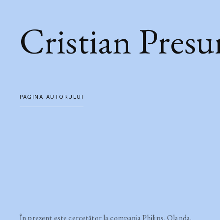
Cristian Presu
PAGINA AUTORULUI
În prezent este cercetător la compania Philips, Olanda.