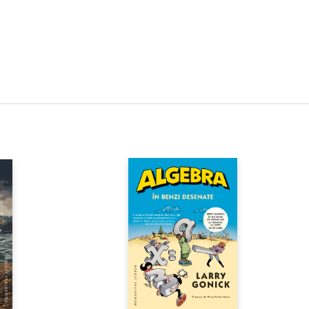
din apropierea casei și să
ci nu i-a trecut prin cap s-
oveste. Însă, într-o bună zi,
lecat fără putinţă de
, Val se hotărăște să caute
ici o hartă din lume. Împreună
urătoare, băiatul porneşte
ărată cu primejdii, probe de
 descoperiri pe care le faci
ârşitul copilăriei. Drumul îi
rii, unde domneşte caracatiţa
dece suferinţele cu poveşti,
imbă forma cu fiecare cuvânt
l balaurului poet O şi, în cele
stăpânesc visele, păstrătoarele
aici, Val e uimit să descopere
 călătoriei şi că pentru el
pe.