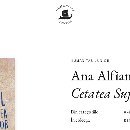
HUMANITAS JUNIOR
Ana Alfia
Cetatea Suf
Din categoriile
6–
În colecția
EB