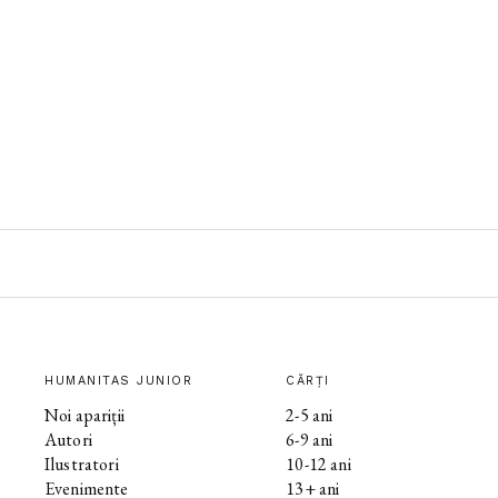
HUMANITAS JUNIOR
CĂRȚI
Noi apariții
2-5 ani
Autori
6-9 ani
Ilustratori
10-12 ani
Evenimente
13+ ani