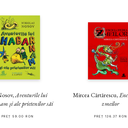
 Nosov,
Aventurile lui
Mircea Cărtărescu,
Enc
m și ale prietenilor săi
zmeilor
PREȚ 59.00 RON
PREȚ 136.37 RON