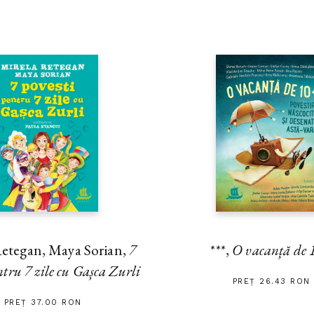
Retegan, Maya Sorian,
7
***,
O vacanță de 
ntru 7 zile cu Gașca Zurli
PREȚ 26.43 RON
PREȚ 37.00 RON