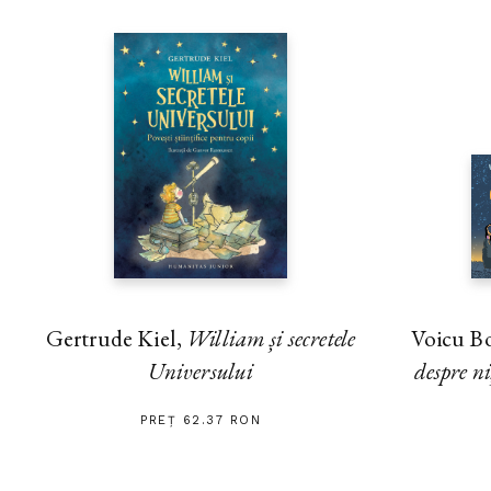
Gertrude Kiel,
William și secretele
Voicu B
Universului
despre n
PREȚ 62.37 RON