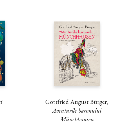
ți
Gottfried August Bürger,
Aventurile baronului
Münchhausen