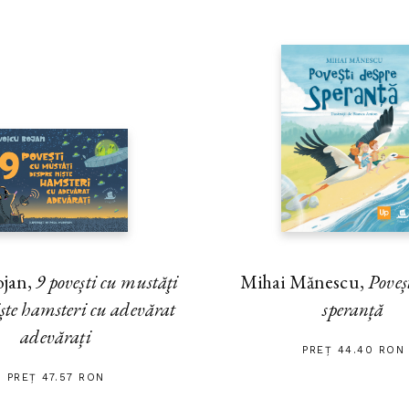
ojan,
9 povești cu mustăţi
Mihai Mănescu,
Poveș
iște hamsteri cu adevărat
speranță
adevărați
PREȚ 44.40 RON
PREȚ 47.57 RON