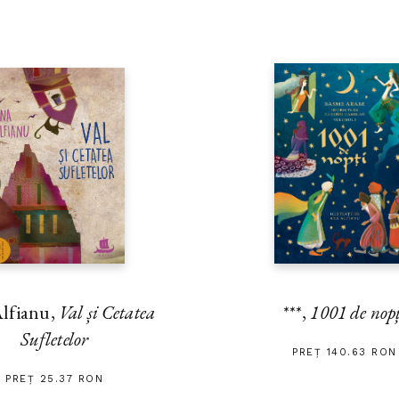
lfianu,
Val și Cetatea
***,
1001 de nop
Sufletelor
PREȚ 140.63 RON
PREȚ 25.37 RON