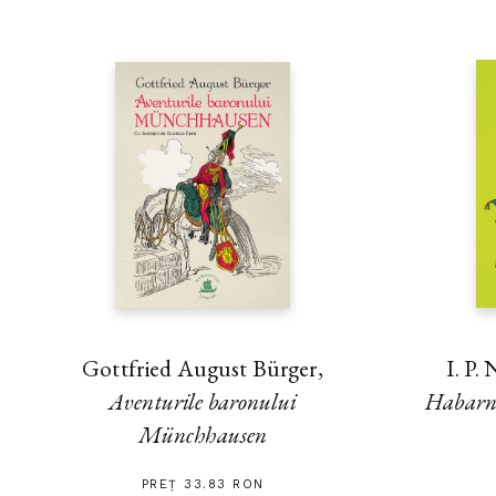
Gottfried August Bürger,
I. P.
Aventurile baronului
Habarna
Münchhausen
PREȚ 33.83 RON