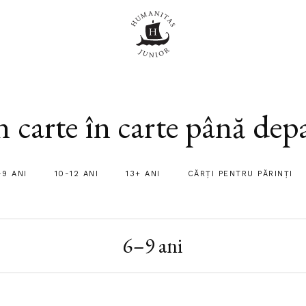
 carte în carte până dep
-9 ANI
10-12 ANI
13+ ANI
CĂRȚI PENTRU PĂRINȚI
6–9 ani