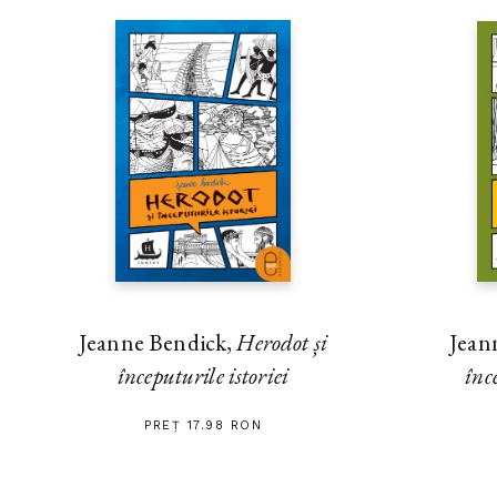
Jeanne Bendick,
Herodot și
Jean
începuturile istoriei
înc
PREȚ 17.98 RON