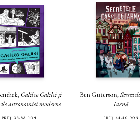
endick,
Galileo Galilei și
Ben Guterson,
Secretel
rile astronomiei moderne
Iarnă
PREȚ 33.83 RON
PREȚ 44.40 RON