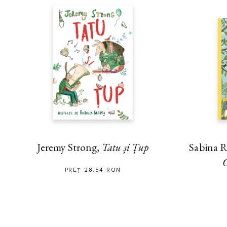
Jeremy Strong,
Tatu și Țup
Sabina R
O
PREȚ 28.54 RON