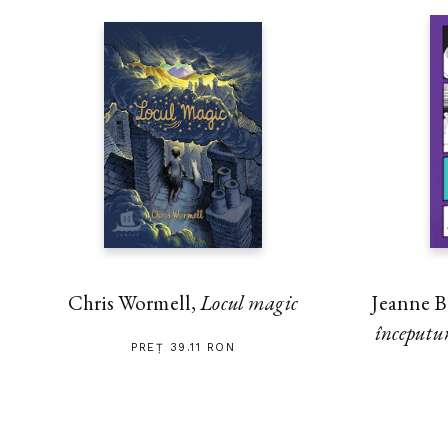
Chris Wormell,
Locul magic
Jeanne B
începutu
PREȚ 39.11 RON