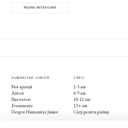
PAGINA ANTERIOARĂ
HUMANITAS JUNIOR
CĂRȚI
Noi apariții
2-5 ani
Autori
6-9 ani
Ilustratori
10-12 ani
Evenimente
13+ ani
Despre Humanitas Junior
Cărți pentru părinți