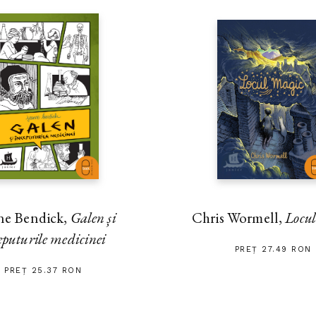
ne Bendick,
Galen și
Chris Wormell,
Locu
eputurile medicinei
PREȚ 27.49 RON
PREȚ 25.37 RON