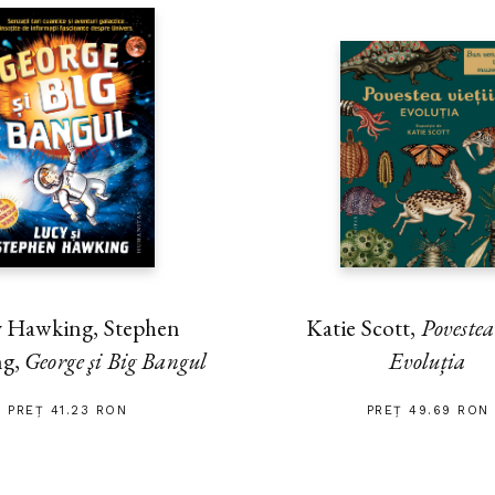
 Hawking, Stephen
Katie Scott,
Povestea 
ng,
George şi Big Bangul
Evoluția
PREȚ 41.23 RON
PREȚ 49.69 RON